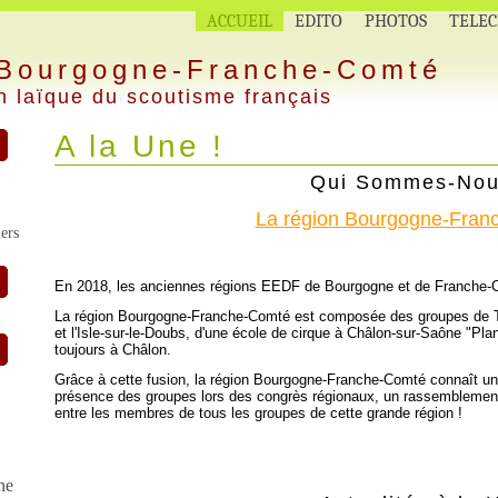
ACCUEIL
EDITO
PHOTOS
TELE
 Bourgogne-Franche-Comté
n laïque du scoutisme français
A la Une !
Qui Sommes-Nou
La région Bourgogne-Fran
ers
En 2018, les anciennes régions EEDF de Bourgogne et de Franche-C
La région Bourgogne-Franche-Comté est composée des groupes de Ta
et l'Isle-sur-le-Doubs, d'une école de cirque à Châlon-sur-Saône "Pla
toujours à Châlon.
Grâce à cette fusion, la région Bourgogne-Franche-Comté connaît un
présence des groupes lors des congrès régionaux, un rassemblement ré
entre les membres de tous les groupes de cette grande région !
ne